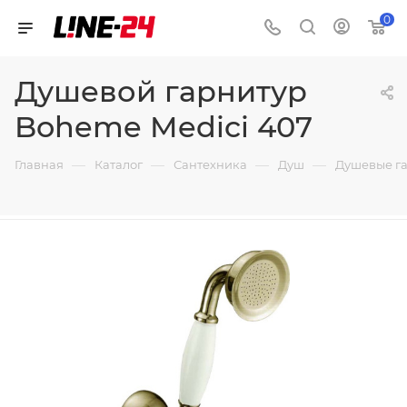
0
Душевой гарнитур
Boheme Medici 407
—
—
—
—
Главная
Каталог
Сантехника
Душ
Душевые г