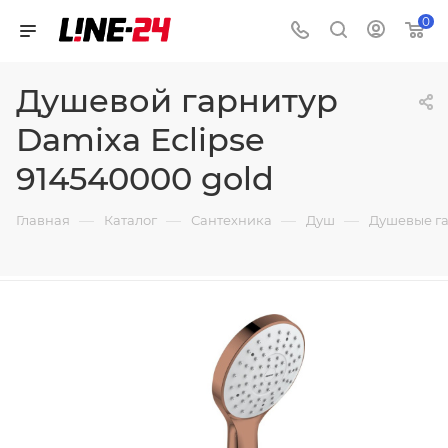
0
Душевой гарнитур
Damixa Eclipse
914540000 gold
—
—
—
—
Главная
Каталог
Сантехника
Душ
Душевые г