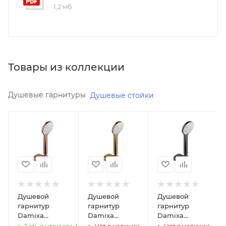
1,2 мб
Товары из коллекции
Душевые гарнитуры
Душевые стойки
Минимальная
Минимальная
Минимальная
цена
цена
цена
3290.00
3290.00
3290.00
В наличии
Реквизиты
Реквизиты
Да
Душ,
Душ,
Товар,
Товар,
Реквизиты
00-
00-
Душевой
Душевой
Душевой
Душ,
01104545,
01104544,
гарнитур
гарнитур
гарнитур
Товар,
1
1
Damixa
Damixa
Damixa
00-
Eclipse
Eclipse
Eclipse