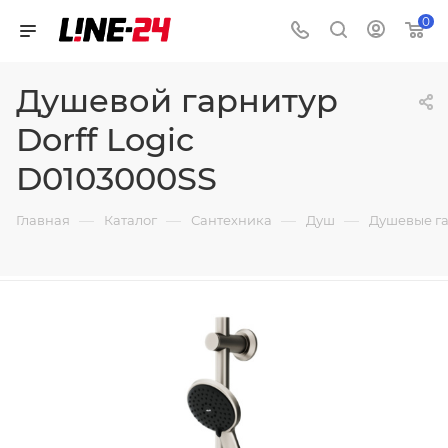
0
Душевой гарнитур
Dorff Logic
D0103000SS
—
—
—
—
Главная
Каталог
Сантехника
Душ
Душевые г