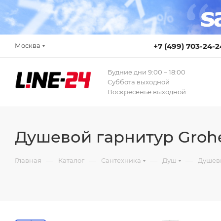
Москва
+7 (499) 703-24-2
Будние дни 9:00 – 18:00
Суббота выходной
Воскресенье выходной
Душевой гарнитур Grohe
—
—
—
—
Главная
Каталог
Сантехника
Душ
Душев