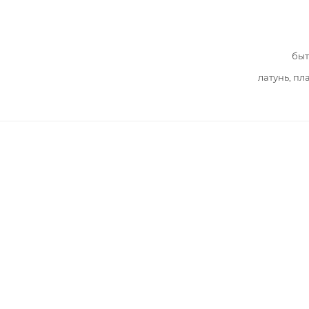
быт
латунь, пл