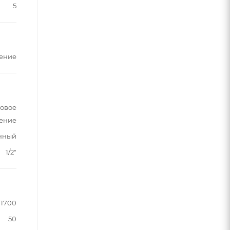
5
ение
говое
ение
енный
1/2"
1700
50