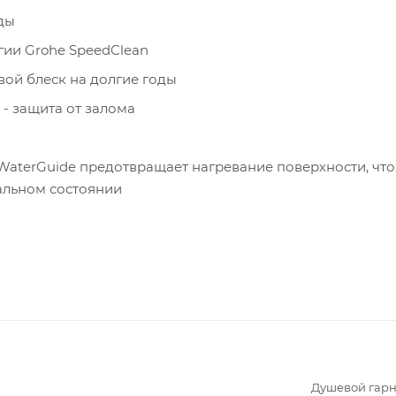
ды
ии Grohe SpeedClean
вой блеск на долгие годы
 - защита от залома
aterGuide предотвращает нагревание поверхности, что
альном состоянии
Душевой гарн