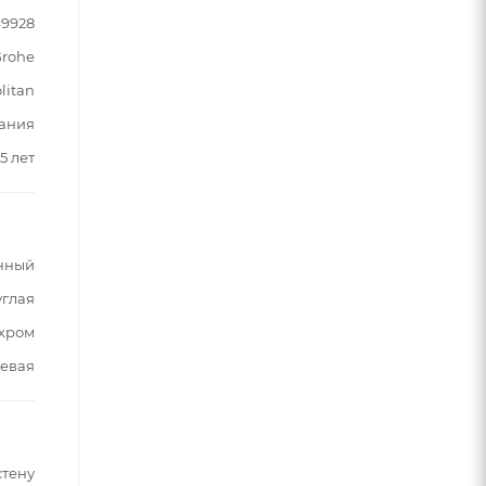
49928
rohe
litan
ания
5 лет
нный
углая
хром
евая
стену