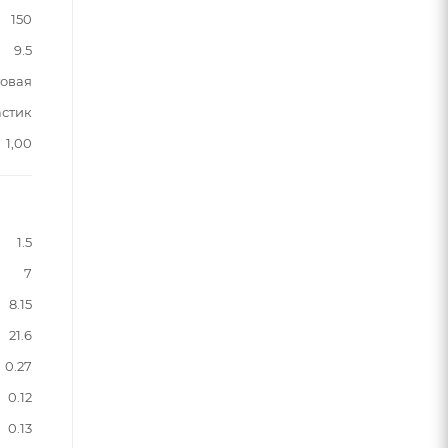
150
9.5
овая
астик
1,00
1.5
7
8.15
21.6
0.27
0.12
0.13