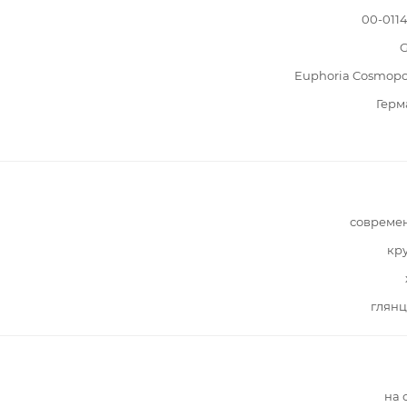
00-011
G
Euphoria Cosmopo
Герм
совреме
кр
глянц
на 