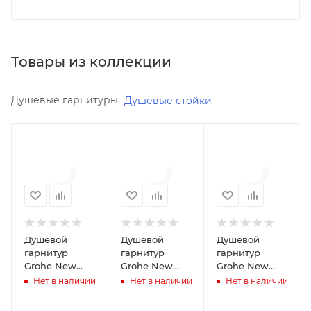
Товары из коллекции
Душевые гарнитуры
Душевые стойки
Минимальная
Минимальная
Минимальная
цена
цена
цена
8491.21
8649.47
10512.60
Реквизиты
Реквизиты
Реквизиты
Душ,
Душ,
Душ,
Товар,
Товар,
Товар,
00-
00-
00-
Душевой
Душевой
Душевой
011500740
011500770
011500760
гарнитур
гарнитур
гарнитур
Grohe New
Grohe New
Grohe New
Бренд
Бренд
Бренд
Tempesta
Tempesta
Tempesta
Нет в наличии
Нет в наличии
Нет в наличии
Grohe
Grohe
Grohe
Cosmopolitan
Cosmopolitan
Cosmopolitan
2757820E
27584002
27580002
Код
Код
Код