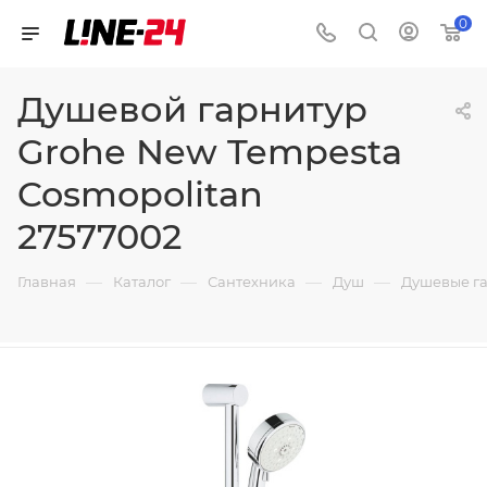
0
Душевой гарнитур
Grohe New Tempesta
Cosmopolitan
27577002
—
—
—
—
Главная
Каталог
Сантехника
Душ
Душевые г