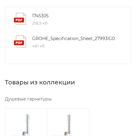
1745305
218,9 кб
GROHE_Specification_Sheet_27993IG0
461 кб
Товары из коллекции
Душевые гарнитуры
Минимальная
Минимальная
цена
цена
16881.87
26898.07