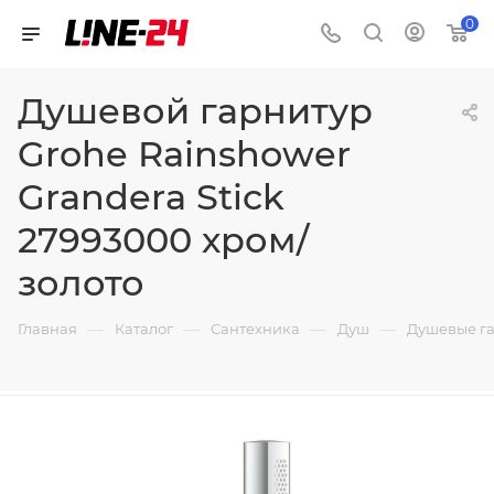
0
Душевой гарнитур
Grohe Rainshower
Grandera Stick
27993000 хром/
золото
—
—
—
—
Главная
Каталог
Сантехника
Душ
Душевые г