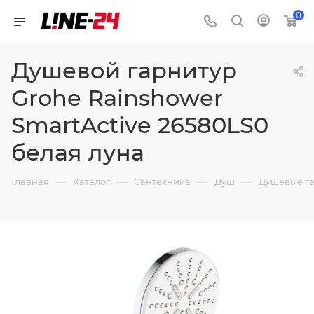
0
Душевой гарнитур
Grohe Rainshower
SmartActive 26580LS0
белая луна
—
—
—
—
Главная
Каталог
Сантехника
Душ
Душевые г