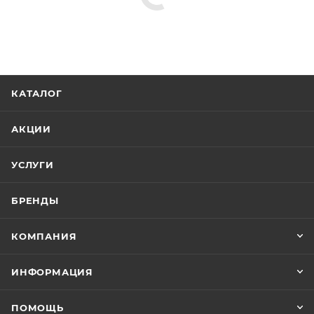
Минимальная цена
11463.66
В наличии
Да
Реквизиты
Душ, Товар, 00-011699340
Бренд
Grohe
Код товара
00-01169934
Максимальная цена
12274.22
Серия
Rainshower SmartActive
Страна
Германия
Гарантия