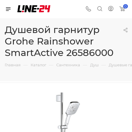
0
Душевой гарнитур
Grohe Rainshower
SmartActive 26586000
—
—
—
—
Главная
Каталог
Сантехника
Душ
Душевые г