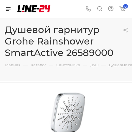
0
Душевой гарнитур
Grohe Rainshower
SmartActive 26589000
—
—
—
—
Главная
Каталог
Сантехника
Душ
Душевые г