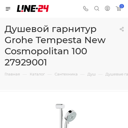
0
Душевой гарнитур
Grohe Tempesta New
Cosmopolitan 100
27929001
—
—
—
—
Главная
Каталог
Сантехника
Душ
Душевые г