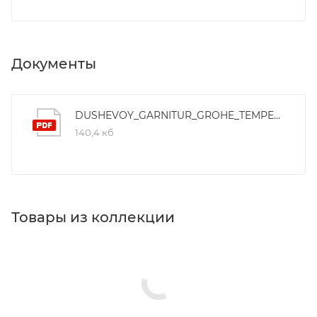
Документы
DUSHEVOY_GARNITUR_GROHE_TEMPESTA_NEW_COSMOPOLITAN_100_27576001
140,4 кб
Товары из коллекции
Душевые лейки
Душевые гарнитуры
Верхние души
Минимальная
Минимальная