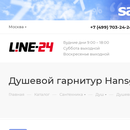
Москва
+7 (499) 703-24-2
Будние дни 9:00 – 18:00
Суббота выходной
Воскресенье выходной
Душевой гарнитур Hansg
—
—
—
—
Главная
Каталог
Сантехника
Душ
Душев