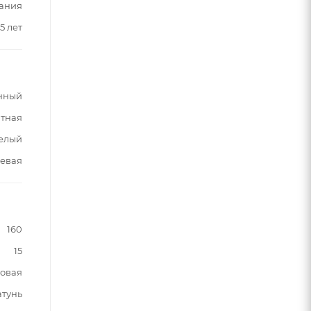
ания
5 лет
нный
тная
белый
евая
160
15
овая
атунь