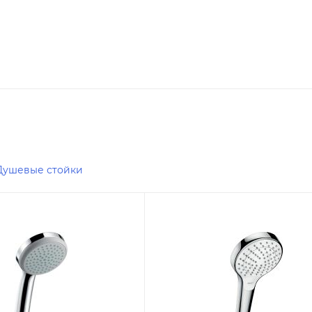
2017-
Душевые стойки
я цена
Минимальная цена
10330.00
Реквизиты
, 00-00004974,
Душ, Товар, 00-00004821,
0.79
Бренд