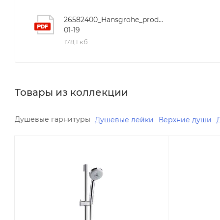
26582400_Hansgrohe_product_specification_
01-19
178,1 кб
Товары из коллекции
Душевые гарнитуры
Душевые лейки
Верхние души
Минимальная цена
Минимальна
7899.11
7045.97
Реквизиты
Реквизиты
Душ, Товар, 00-00005021,
Душ, Товар
1.7
1.7
Бренд
Бренд