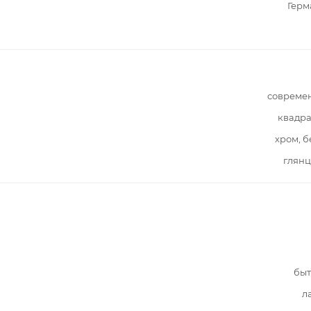
Герм
совреме
квадра
хром, 
глянц
быт
л