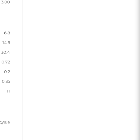
3,00
6.8
14.5
30.4
0.72
0.2
0.35
11
 душа