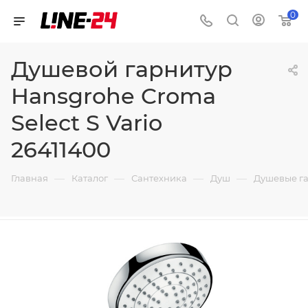
0
Душевой гарнитур
Hansgrohe Croma
Select S Vario
26411400
—
—
—
—
Главная
Каталог
Сантехника
Душ
Душевые г