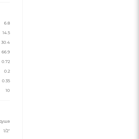
6.8
14.5
30.4
66.9
0.72
0.2
0.35
10
 душа
1/2"