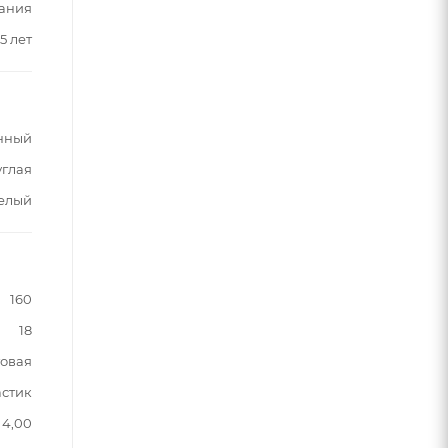
ания
5 лет
нный
углая
белый
160
18
овая
астик
4,00