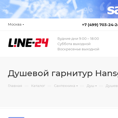
Москва
+7 (499) 703-24-2
Будние дни 9:00 – 18:00
Суббота выходной
Воскресенье выходной
Душевой гарнитур Hansg
—
—
—
—
Главная
Каталог
Сантехника
Душ
Душев