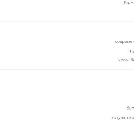
Герм
совреме
кр
хром, 
быт
латунь, пл