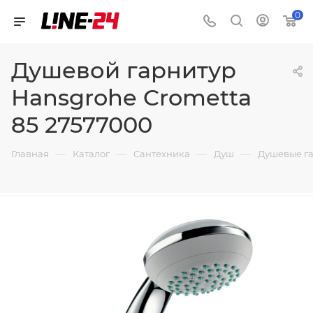
0
Душевой гарнитур
Hansgrohe Crometta
85 27577000
—
—
—
—
Главная
Каталог
Сантехника
Душ
Душевые г