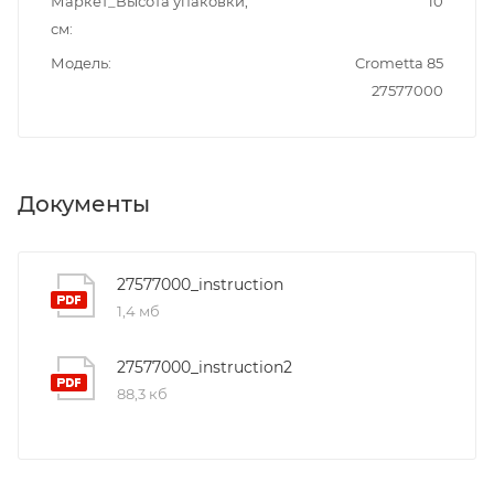
Маркет_Высота упаковки,
10
см
Модель
Crometta 85
27577000
Документы
27577000_instruction
1,4 мб
27577000_instruction2
88,3 кб