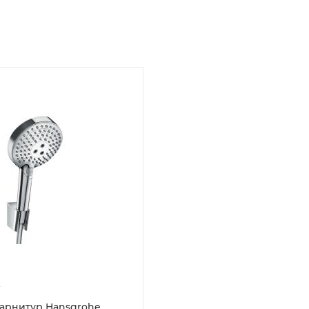
я цена
, 00-00098941,
41
ая цена
ir
арнитур Hansgrohe