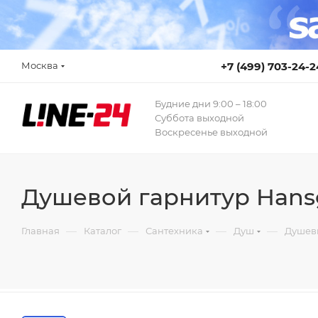
Москва
+7 (499) 703-24-2
Будние дни 9:00 – 18:00
Суббота выходной
Воскресенье выходной
Душевой гарнитур Hansgr
—
—
—
—
Главная
Каталог
Сантехника
Душ
Душев