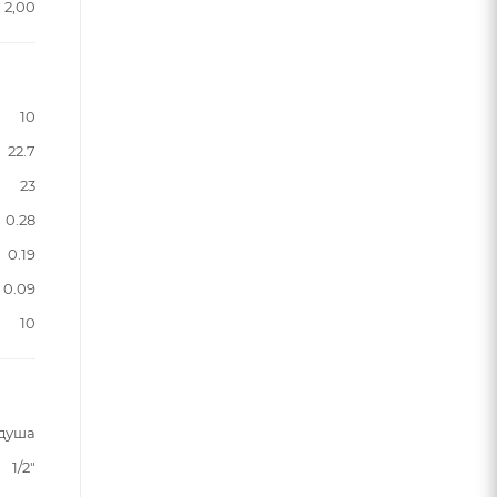
2,00
10
22.7
23
0.28
0.19
0.09
10
 душа
1/2"