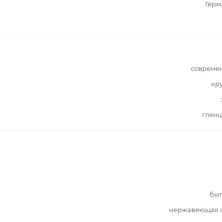
Герм
совреме
кр
глянц
быт
нержавеющая с