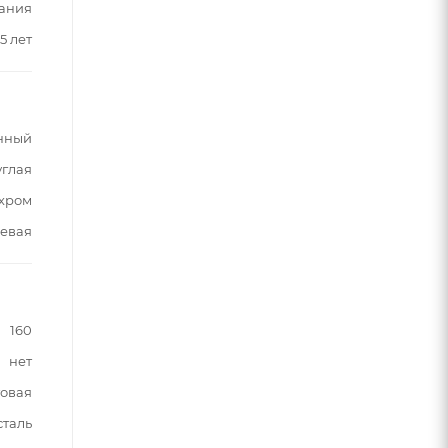
ания
5 лет
нный
углая
хром
евая
160
нет
овая
таль