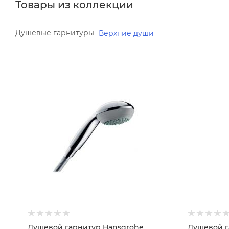
Товары из коллекции
Душевые гарнитуры
Верхние души
Минимальная цена
Минимальна
4305.12
21730.00
Реквизиты
Реквизиты
Душ, Товар, 00-00087843,
Душ, Товар
0.7
0.75
Бренд
Бренд
Hansgrohe
Hansgrohe
Код товара
Код товара
00-00087843
00-000989
Максимальная цена
Максимальн
6720.00
28665.74
Серия
Серия
Raindance air
Raindance a
Душевой гарнитур Hansgrohe
Душевой г