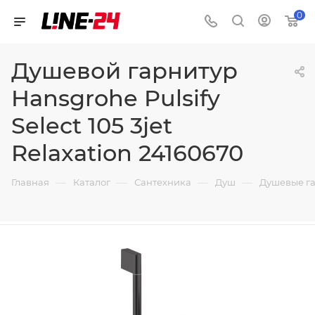
0
Душевой гарнитур
Hansgrohe Pulsify
Select 105 3jet
Relaxation 24160670
—
—
—
—
Главная
Каталог
Сантехника
Душ
Душевые г