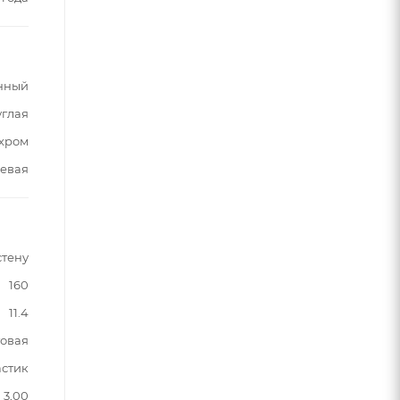
нный
углая
хром
евая
стену
160
11.4
овая
астик
3,00