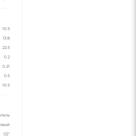
10.5
13.8
22.5
0.2
0.21
0.5
10.5
атель
овый
1/2"