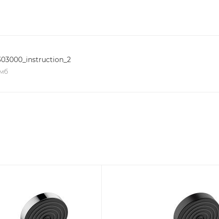
303000_instruction_2
 мб
я цена
Минимальная цена
6840.00
В наличии
Да