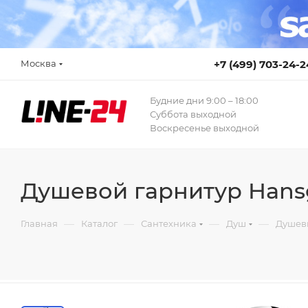
Москва
+7 (499) 703-24-2
Будние дни 9:00 – 18:00
Суббота выходной
Воскресенье выходной
Душевой гарнитур Hansgro
—
—
—
—
Главная
Каталог
Сантехника
Душ
Душев