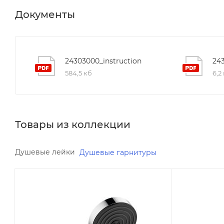
Документы
24303000_instruction
24
584,5 кб
6,2
Товары из коллекции
Душевые лейки
Душевые гарнитуры
Минимальная цена
Минимальна
6529.43
6457.68
В наличии
В наличии
Да
Да