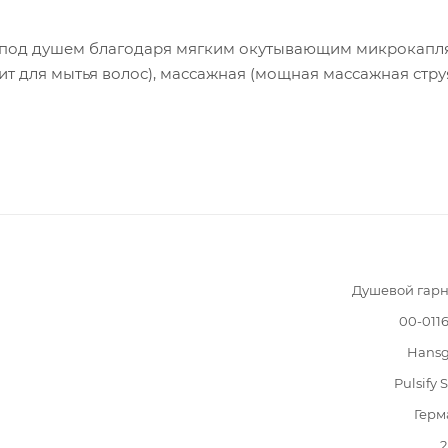
 под душем благодаря мягким окутывающим микрокапля
ит для мытья волос), массажная (мощная массажная стру
Душевой гарн
00-011
Hansg
Pulsify 
Герм
2