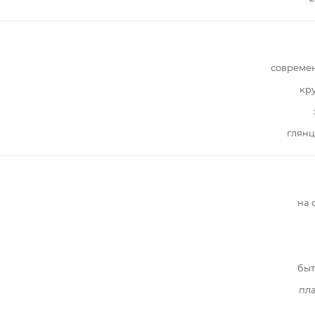
совреме
кр
глянц
на 
быт
пл