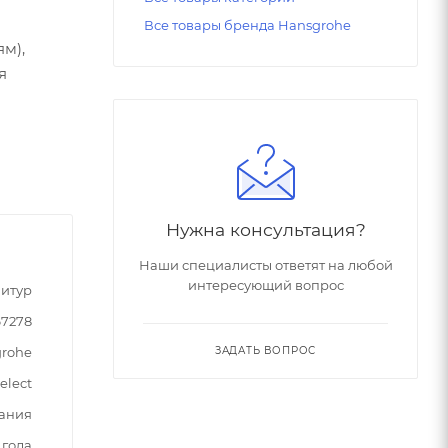
Все товары бренда Hansgrohe
м),
я
Нужна консультация?
Наши специалисты ответят на любой
интересующий вопрос
итур
67278
rohe
ЗАДАТЬ ВОПРОС
Select
ания
 года