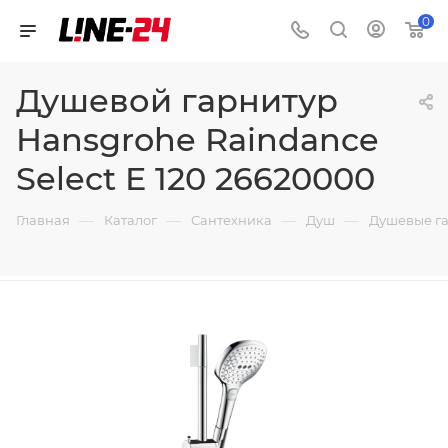
0
Душевой гарнитур
Hansgrohe Raindance
Select E 120 26620000
—
—
—
—
Главная
Каталог
Сантехника
Душ
Душевые г