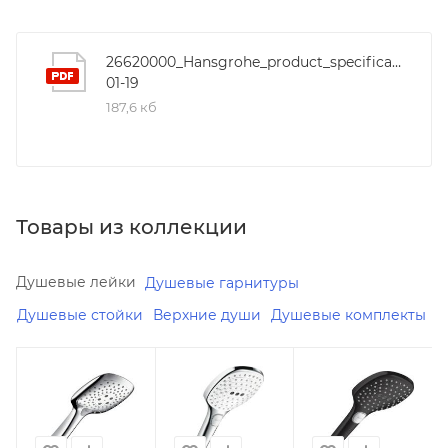
26620000_Hansgrohe_product_specification_201
01-19
187,6 кб
Товары из коллекции
Душевые лейки
Душевые гарнитуры
Душевые стойки
Верхние души
Душевые комплекты
Минимальная
Минимальная
Минимальная
цена
цена
цена
11773.00
16180.00
18790.00
В наличии
Реквизиты
В наличии