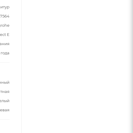
итур
17564
rohe
ect E
ания
 года
нный
тная
белый
евая