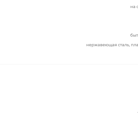
на 
быт
нержавеющая сталь, пл