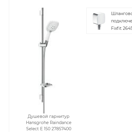
Шлангов
подключе
Fixfit 26
Душевой гарнитур
Hansgrohe Raindance
Select E 150 27857400