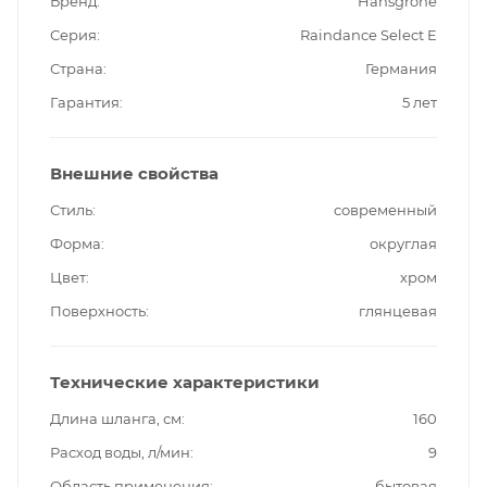
Бренд
Hansgrohe
Серия
Raindance Select E
Страна
Германия
Гарантия
5 лет
Внешние свойства
Стиль
современный
Форма
округлая
Цвет
хром
Поверхность
глянцевая
Технические характеристики
Длина шланга, см
160
Расход воды, л/мин
9
Область применения
бытовая