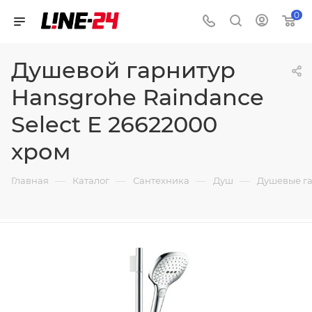
0
Душевой гарнитур
Hansgrohe Raindance
Select E 26622000
хром
—
—
—
—
Главная
Каталог
Сантехника
Душ
Душевые г