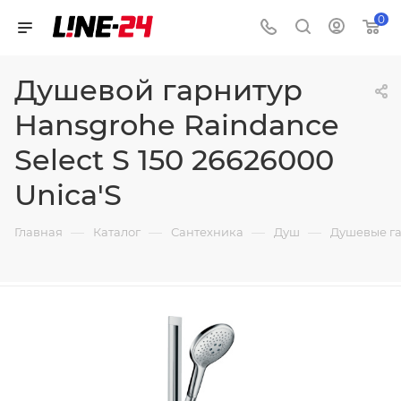
0
Душевой гарнитур
Hansgrohe Raindance
Select S 150 26626000
Unica'S
—
—
—
—
Главная
Каталог
Сантехника
Душ
Душевые г