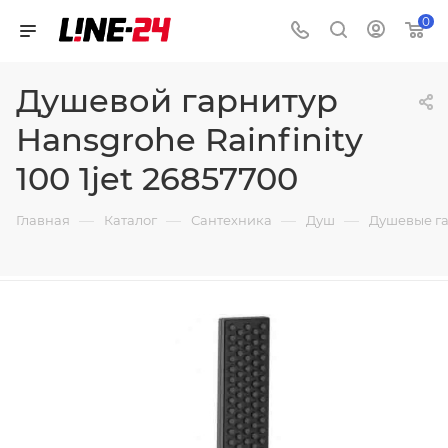
0
Душевой гарнитур
Hansgrohe Rainfinity
100 1jet 26857700
—
—
—
—
Главная
Каталог
Сантехника
Душ
Душевые г