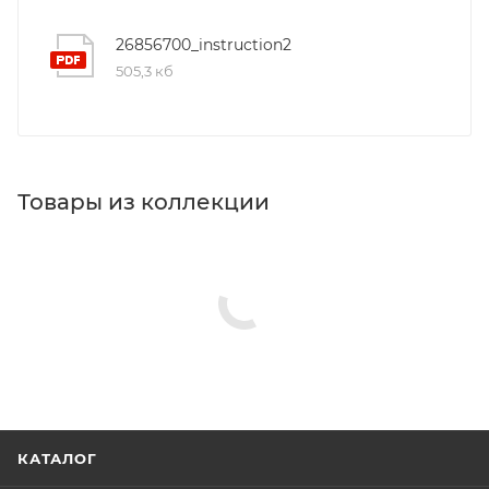
26856700_instruction2
505,3 кб
Товары из коллекции
Душевые лейки
Душевые гарнитуры
Полки в ванную комнату
Шланговые подключения
Верхние души
Минимальная цена
6813.00
Реквизиты
Душ, Товар, 00-01105883, 0.8