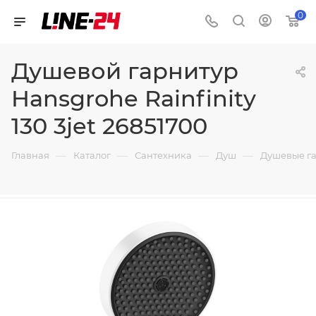
0
Душевой гарнитур
Hansgrohe Rainfinity
130 3jet 26851700
—
—
—
—
Главная
Каталог
Сантехника
Душ
Душевые г