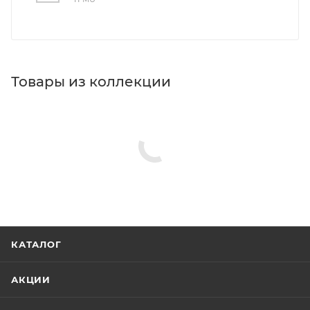
Товары из коллекции
Душевые лейки
Душевые гарнитуры
Полки в ванную комнату
Шланговые подключения
Верхние души
Минимальная цена
6813.00
Реквизиты
Душ, Товар, 00-01105883, 0.8
Бренд
Hansgrohe
Код товара