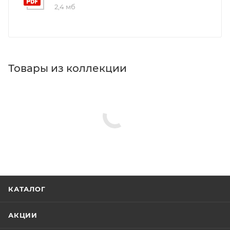
2,4 мб
Товары из коллекции
Душевые лейки
Душевые гарнитуры
Полки в ванную комнату
Шланговые подключения
Верхние души
Минимальная цена
6813.00
Реквизиты
Душ, Товар, 00-01105883, 0.8
Бренд
Hansgrohe