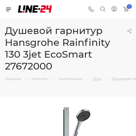
0
Душевой гарнитур
Hansgrohe Rainfinity
130 3jet EcoSmart
27672000
—
—
—
—
Главная
Каталог
Сантехника
Душ
Душевые г