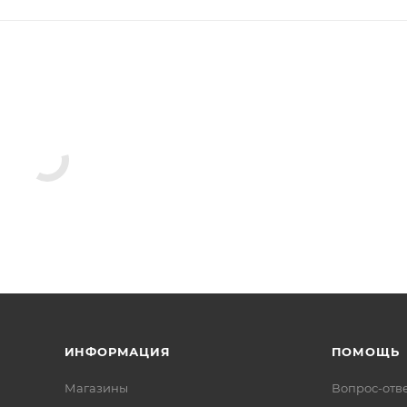
ны
Кондиционеры
Душевые лейки
Другие комплекту
ли для ванн
Акриловые ванны
Шторки на ванну