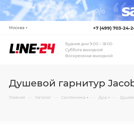
Москва
+7 (499) 703-24-2
Будние дни 9:00 – 18:00
Суббота выходной
Воскресенье выходной
Душевой гарнитур Jacob 
—
—
—
—
Главная
Каталог
Сантехника
Душ
Душев