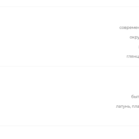
совреме
окр
глянц
быт
латунь, пл