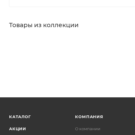
Товары из коллекции
Душевые кабины
Душевые уголки
Душевые поддо
Душевые гарнитуры
Ножки/каркасы для ванн
Пане
Реквизиты
Душевые кабины, Товар, 00-012311050
Бренд
Niagara
Серия
Eco
Страна
Китай
Гарантия
10 лет