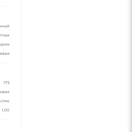
нный
углая
хром
евая
175
овая
астик
1,00