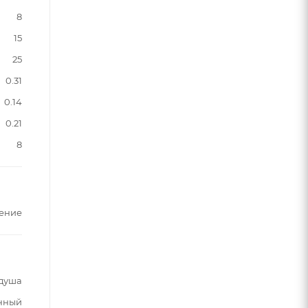
8
15
25
0.31
0.14
0.21
8
щение
 душа
енный