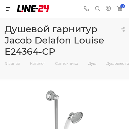
0
Душевой гарнитур
Jacob Delafon Louise
E24364-CP
—
—
—
—
Главная
Каталог
Сантехника
Душ
Душевые г