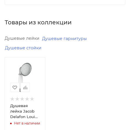
Товары из коллекции
Душевые лейки
Душевые гарнитуры
Душевые стойки
Минимальная
цена
6323.21
Реквизиты
Душ,
Товар,
00-
Душевая
01108351,
лейка Jacob
0.4
Delafon Louise
E24366-CP
Нет в наличии
Бренд
хром