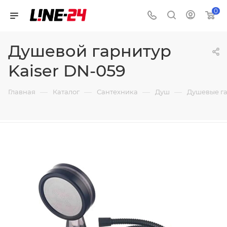
0
Душевой гарнитур
Kaiser DN-059
—
—
—
—
Главная
Каталог
Сантехника
Душ
Душевые г