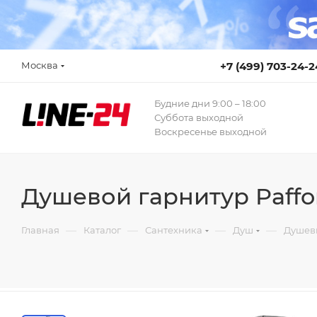
Москва
+7 (499) 703-24-2
Будние дни 9:00 – 18:00
Суббота выходной
Воскресенье выходной
Душевой гарнитур Paff
—
—
—
—
Главная
Каталог
Сантехника
Душ
Душев