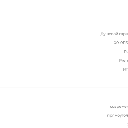
Душевой гарн
00-011
Pa
Pre
Ит
совреме
прямоугол