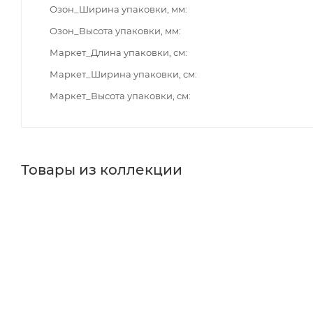
Озон_Ширина упаковки, мм
Озон_Высота упаковки, мм
Маркет_Длина упаковки, см
Маркет_Ширина упаковки, см
Маркет_Высота упаковки, см
Товары из коллекции
Панели для ванн
Душевые кабины
Душевые лейки
Реквизиты
Реквизиты
Ванны, Товар, 00-
Ванны, Тов
012286420
012286410
Бренд
Бренд
Aquanet
Aquanet