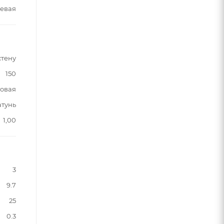
евая
стену
150
овая
атунь
1,00
3
9.7
25
0.3