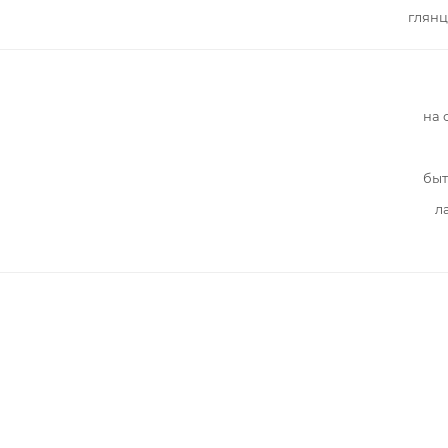
глянц
на 
быт
л