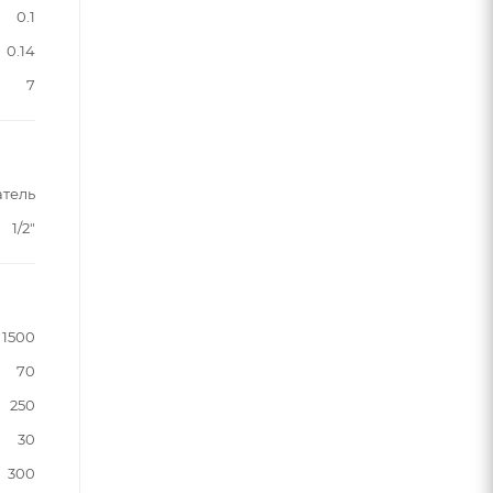
0.1
0.14
7
атель
1/2"
1500
70
250
30
300