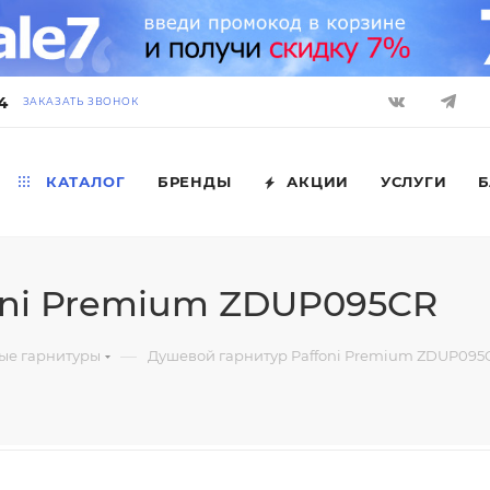
4
ЗАКАЗАТЬ ЗВОНОК
КАТАЛОГ
БРЕНДЫ
АКЦИИ
УСЛУГИ
Б
oni Premium ZDUP095CR
—
ые гарнитуры
Душевой гарнитур Paffoni Premium ZDUP095