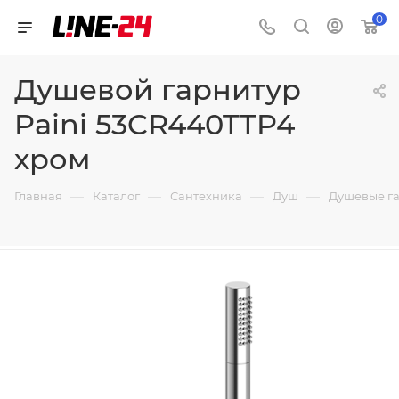
0
Душевой гарнитур
Paini 53CR440TTP4
хром
—
—
—
—
Главная
Каталог
Сантехника
Душ
Душевые г