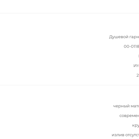
Душевой гарн
00-011
Ит
2
черный мат
совреме
кр
излив отсутс