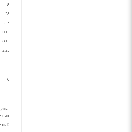
8
25
0.3
0.15
0.15
2.25
6
душа,
ения
овый