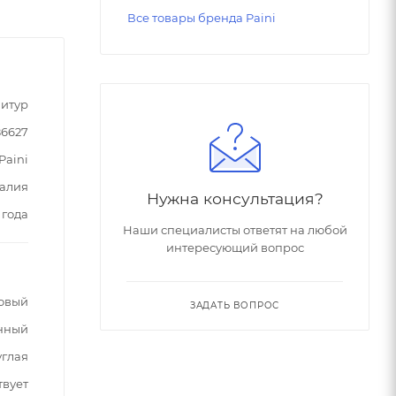
Все товары бренда Paini
итур
86627
Paini
алия
Нужна консультация?
 года
Наши специалисты ответят на любой
интересующий вопрос
овый
ЗАДАТЬ ВОПРОС
нный
углая
твует