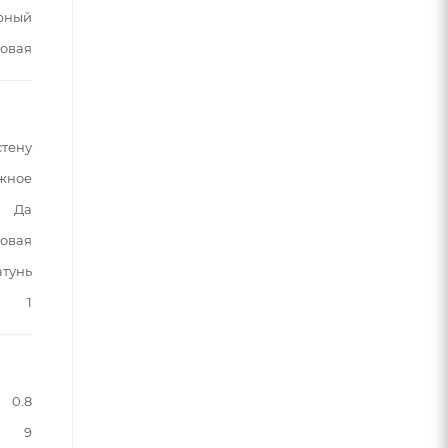
рный
овая
стену
жное
Да
овая
атунь
1
0.8
9