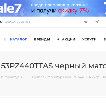
4
ЗАКАЗАТЬ ЗВОНОК
КАТАЛОГ
БРЕНДЫ
АКЦИИ
УСЛУГИ
Б
i 53PZ440TTAS черный мат
—
ые гарнитуры
Душевой гарнитур Paini 53PZ440TTAS черны