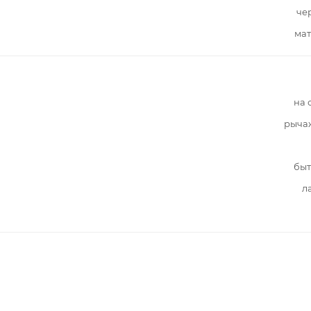
че
мат
на 
рыча
быт
л