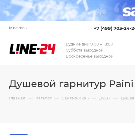
Москва
+7 (499) 703-24-2
Будние дни 9:00 – 18:00
Суббота выходной
Воскресенье выходной
Душевой гарнитур Pain
—
—
—
—
Главная
Каталог
Сантехника
Душ
Душев