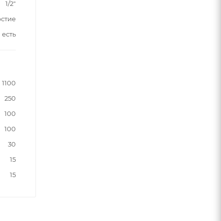
1/2"
рстие
есть
1100
250
100
100
30
15
15