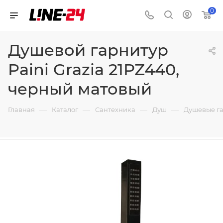
0
Душевой гарнитур
Paini Grazia 21PZ440,
черный матовый
—
—
—
—
Главная
Каталог
Сантехника
Душ
Душевые г