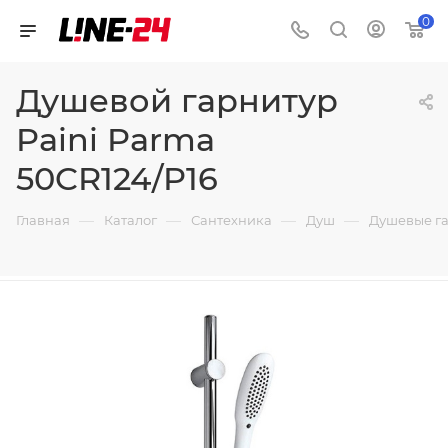
0
Душевой гарнитур
Paini Parma
50CR124/P16
—
—
—
—
Главная
Каталог
Сантехника
Душ
Душевые г