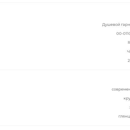
Душевой гарн
00-011
R
Ч
2
совреме
кр
глянц