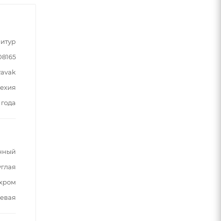
итур
08165
avak
ехия
 года
нный
углая
хром
евая