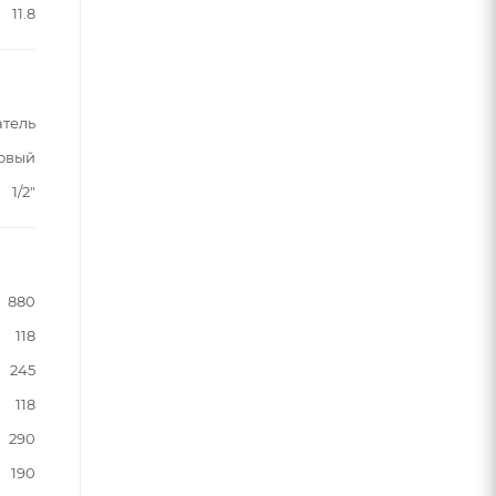
11.8
атель
овый
1/2"
880
118
245
118
290
190