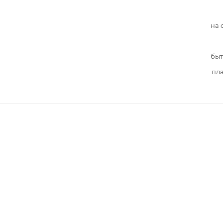
на 
быт
пл