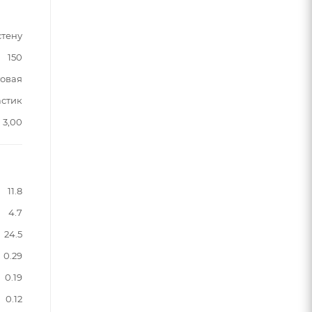
стену
150
овая
астик
3,00
11.8
4.7
24.5
0.29
0.19
0.12