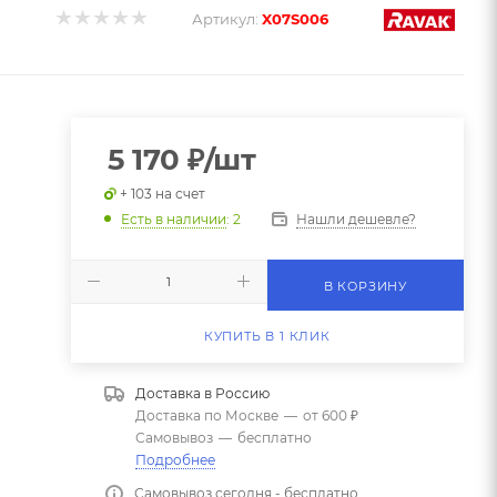
Артикул:
X07S006
5 170
₽
/шт
+ 103 на счет
Нашли дешевле?
Есть в наличии
: 2
В КОРЗИНУ
КУПИТЬ В 1 КЛИК
Доставка в
Россию
Доставка по Москве
—
от 600 ₽
Самовывоз
—
бесплатно
Подробнее
Самовывоз сегодня - бесплатно