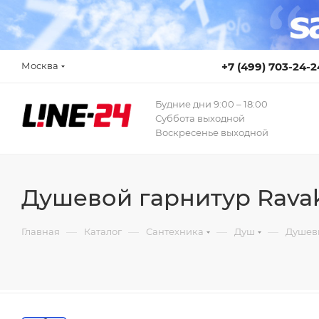
Москва
+7 (499) 703-24-2
Будние дни 9:00 – 18:00
Суббота выходной
Воскресенье выходной
Душевой гарнитур Ravak
—
—
—
—
Главная
Каталог
Сантехника
Душ
Душев