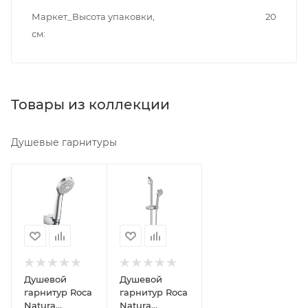
Маркет_Высота упаковки,
20
см
Товары из коллекции
Душевые гарнитуры
Минимальная
Минимальная
цена
цена
2290.00
4790.00
Реквизиты
Реквизиты
Душ,
Душ,
Товар,
Товар,
00-
00-
Душевой
Душевой
00099194,
00099189,
гарнитур Roca
гарнитур Roca
0.8
1.25
Natura
Natura