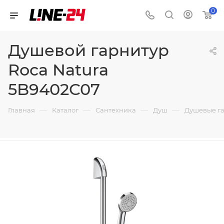
0
Душевой гарнитур
Roca Natura
5B9402C07
—
—
—
—
Главная
Каталог
Сантехника
Душ
Душевые г