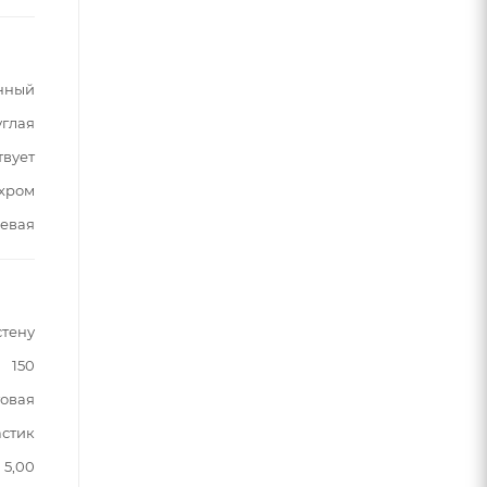
нный
углая
твует
хром
евая
стену
150
овая
астик
5,00