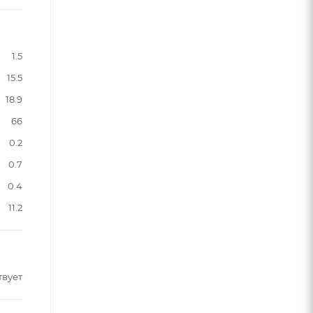
1.5
15.5
18.9
66
0.2
0.7
0.4
11.2
твует