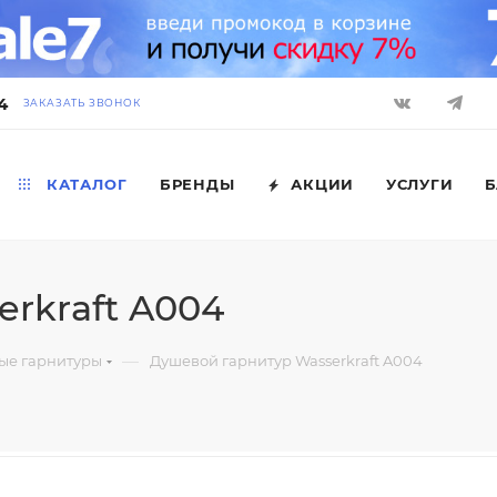
4
ЗАКАЗАТЬ ЗВОНОК
КАТАЛОГ
БРЕНДЫ
АКЦИИ
УСЛУГИ
Б
rkraft A004
—
ые гарнитуры
Душевой гарнитур Wasserkraft A004