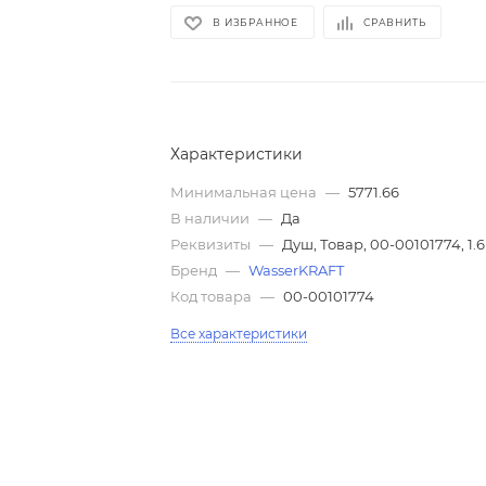
В ИЗБРАННОЕ
СРАВНИТЬ
Характеристики
Минимальная цена
—
5771.66
В наличии
—
Да
Реквизиты
—
Душ, Товар, 00-00101774, 1.6
Бренд
—
WasserKRAFT
Код товара
—
00-00101774
Все характеристики