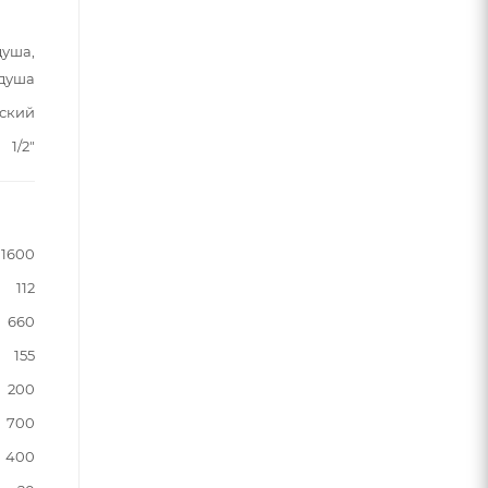
душа,
 душа
ский
1/2"
1600
112
660
155
200
700
400