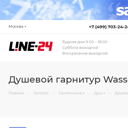
Москва
+7 (499) 703-24-2
Будние дни 9:00 – 18:00
Суббота выходной
Воскресенье выходной
Душевой гарнитур Wasse
—
—
—
—
Главная
Каталог
Сантехника
Душ
Душев