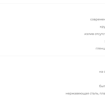
совреме
кр
излив отсутс
глянц
на 
быт
нержавеющая сталь, пл