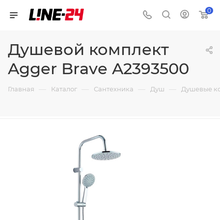
0
Душевой комплект
Agger Brave A2393500
—
—
—
—
Главная
Каталог
Сантехника
Душ
Душевые к