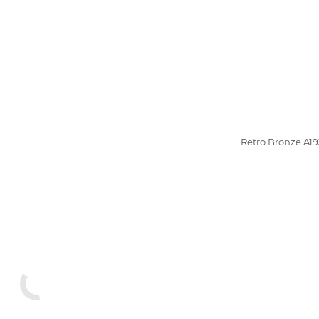
Retro Bronze A19
ыльницы
Полки в ванную комнату
умаги
Стаканы для ванной