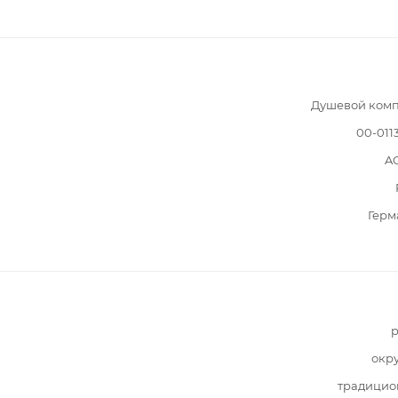
Душевой комп
00-011
A
Герм
р
окр
традицио