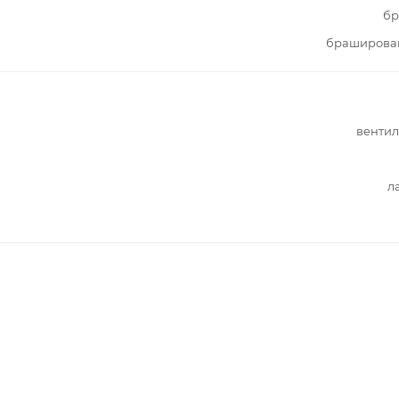
бр
браширова
вентил
л