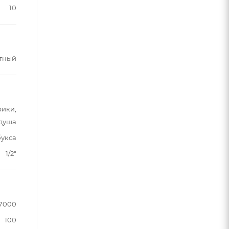
10
тный
рики,
 душа
букса
1/2"
7000
100