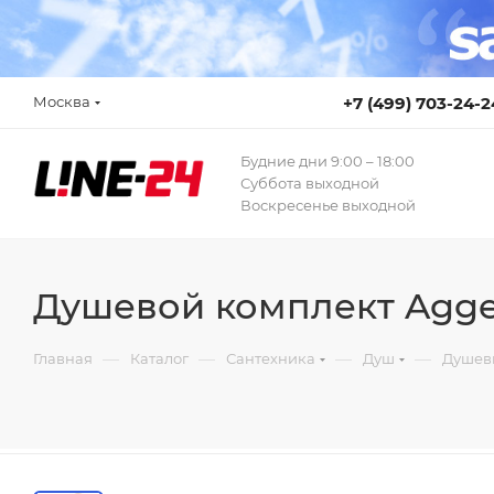
Москва
+7 (499) 703-24-2
Будние дни 9:00 – 18:00
Суббота выходной
Воскресенье выходной
Душевой комплект Agger
—
—
—
—
Главная
Каталог
Сантехника
Душ
Душев