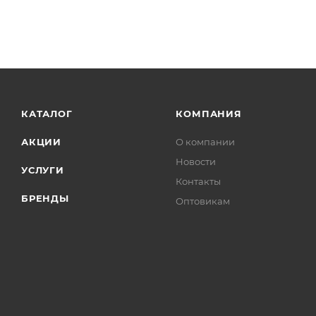
Ванны, Товар, 00-012295180
Бренд
Grossman
Код товара
00-01132837
Серия
Retro
Страна
Германия
Гарантия
5 лет
Тип товара
Акриловая ванна
Стиль
ретро
Ширина, см
71