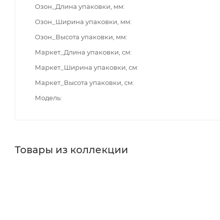
Озон_Длина упаковки, мм
Озон_Ширина упаковки, мм
Озон_Высота упаковки, мм
Маркет_Длина упаковки, см
Маркет_Ширина упаковки, см
Маркет_Высота упаковки, см
Модель
Товары из коллекции
Акриловые ванны
Полотенцедержатели
Крючки
М
Держатели для запасных рулонов
Держатели для б
Реквизиты