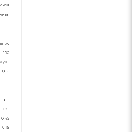
онза
нная
ьное
150
атунь
1,00
6.5
1.05
0.42
0.19