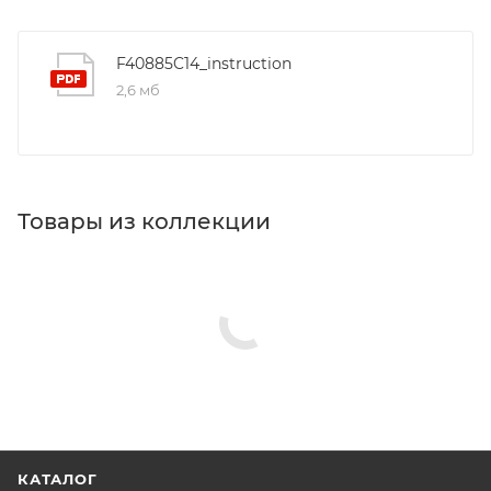
F40885C14_instruction
2,6 мб
Товары из коллекции
Гигиенические души
Душевые уголки
Душевые двери
Душевые стойки
Душевые комплекты
Минимальная цена
7390.00
Реквизиты
Душ, Товар, 00-01228292, 2.1