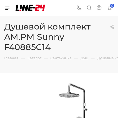
0
Душевой комплект
AM.PM Sunny
F40885C14
—
—
—
—
Главная
Каталог
Сантехника
Душ
Душевые к