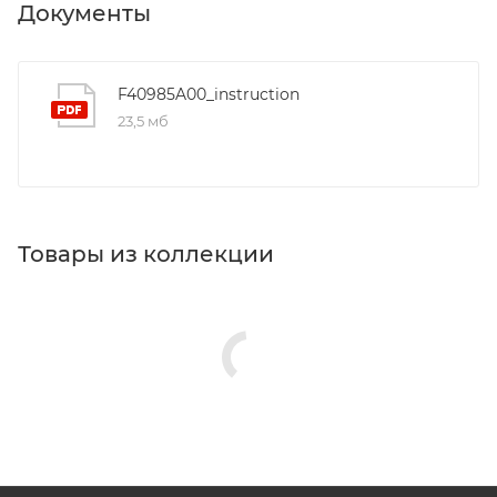
Документы
F40985A00_instruction
23,5 мб
Товары из коллекции
Комплекты мебели
Душевые уголки
Душевые кабины
Дозаторы
Мыльницы
Стаканы для ванной
Крючки
Полотенцедержатели
Реквизиты