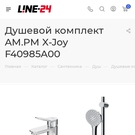
0
Душевой комплект
AM.PM X-Joy
F40985A00
—
—
—
—
Главная
Каталог
Сантехника
Душ
Душевые к