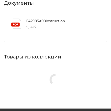
Документы
F42985A00instruction
5,3 мб
Товары из коллекции
Комплекты мебели
Душевые уголки
Душевые кабины
Дозаторы
Мыльницы
Стаканы для ванной
Крючки
Полотенцедержатели
Реквизиты