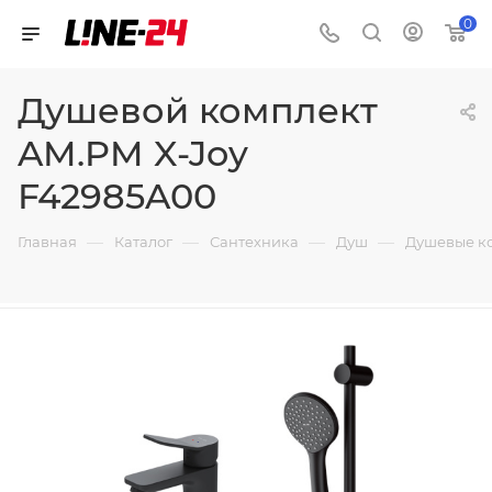
0
Душевой комплект
AM.PM X-Joy
F42985A00
—
—
—
—
Главная
Каталог
Сантехника
Душ
Душевые к