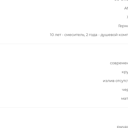
A
Герм
10 лет - смеситель, 2 года - душевой ком
совреме
кр
излив отсутс
че
мат
рыча