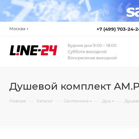
Москва
+7 (499) 703-24-2
Будние дни 9:00 – 18:00
Суббота выходной
Воскресенье выходной
Душевой комплект AM.P
—
—
—
—
Главная
Каталог
Сантехника
Душ
Душев