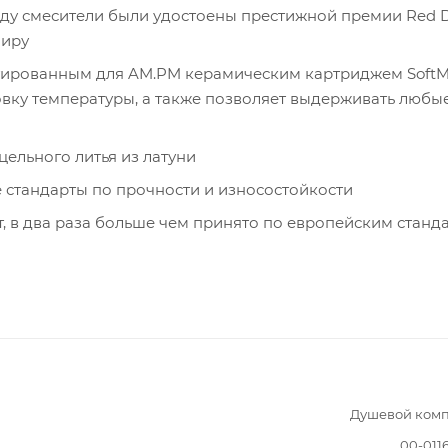
 году смесители были удостоены престижной премии Red 
миру
тированным для AM.PM керамическим картриджем SoftMo
вку температуры, а также позволяет выдерживать любы
цельного литья из латуни
е стандарты по прочности и износостойкости
т, в два раза больше чем принято по европейским станд
Душевой комп
00-011