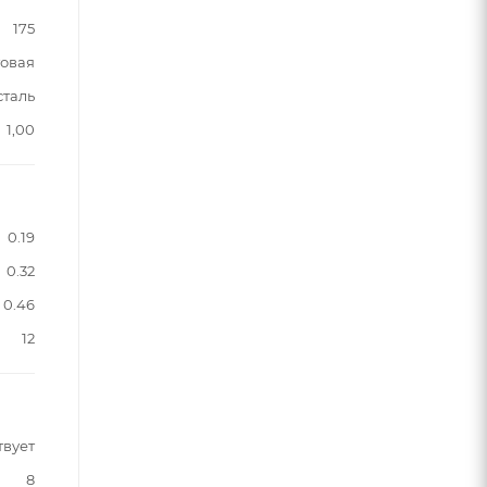
175
овая
сталь
1,00
0.19
0.32
0.46
12
твует
8