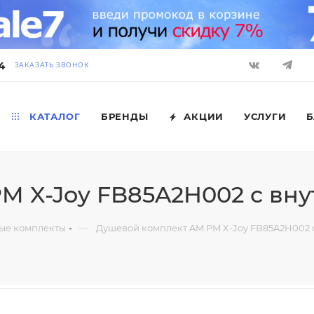
4
ЗАКАЗАТЬ ЗВОНОК
КАТАЛОГ
БРЕНДЫ
АКЦИИ
УСЛУГИ
Б
M X-Joy FB85A2H002 с вну
—
ые комплекты
Душевой комплект AM.PM X-Joy FB85A2H002 