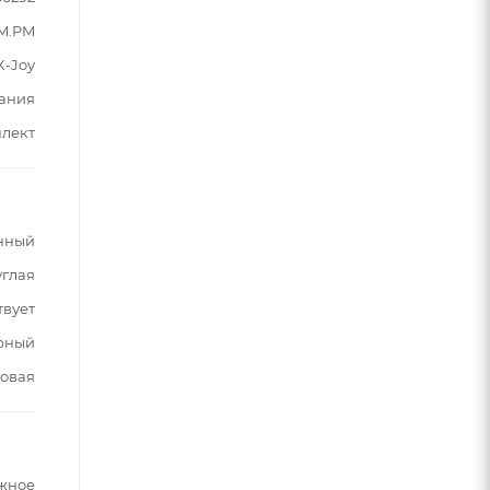
M.PM
X-Joy
ания
плект
нный
углая
твует
рный
овая
жное