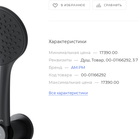
В ИЗБРАННОЕ
СРАВНИТЬ
Характеристики
Минимальная цена
—
17390.00
Реквизиты
—
Душ, Товар, 00-01166292, 3.7
Бренд
—
AM.PM
Код товара
—
00-01166292
Максимальная цена
—
17390.00
Все характеристики