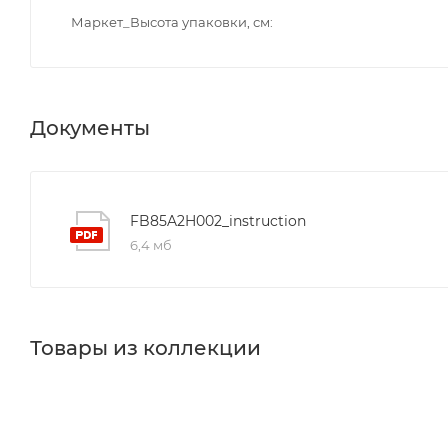
Маркет_Высота упаковки, см
Документы
FB85A2H002_instruction
6,4 мб
Товары из коллекции
Комплекты мебели
Душевые уголки
Душевые каби
Полотенцедержатели