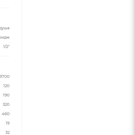
 душа
ридж
1/2"
3700
120
190
320
460
19
32