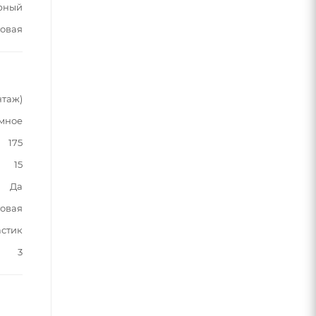
рный
овая
нтаж)
мное
175
15
Да
овая
астик
3