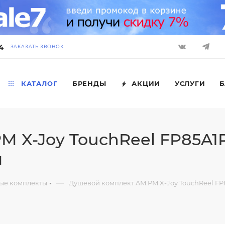
4
ЗАКАЗАТЬ ЗВОНОК
КАТАЛОГ
БРЕНДЫ
АКЦИИ
УСЛУГИ
Б
 X-Joy TouchReel FP85A1
й
—
ые комплекты
Душевой комплект AM.PM X-Joy TouchReel FP