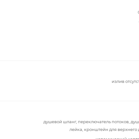
излив отсутс
душевой шланг, переключатель потоков, ду
лейка, кронштейн для верхнего
керамический карт