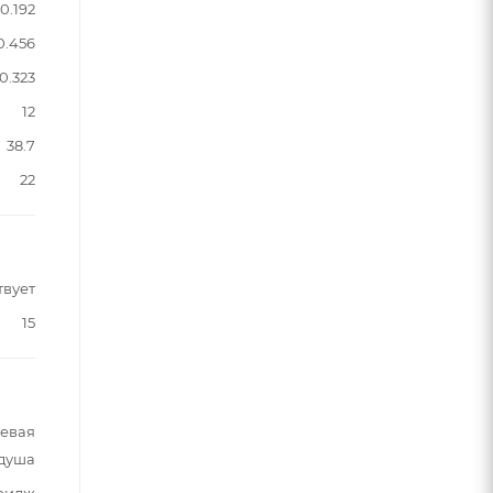
0.192
0.456
0.323
12
38.7
22
твует
15
шевая
 душа
ридж