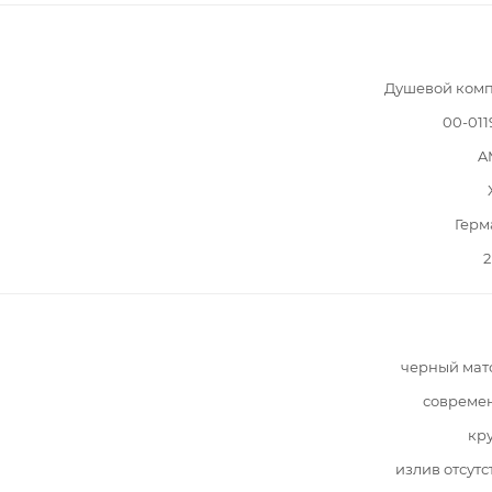
Душевой комп
00-011
A
Герм
2
черный мат
совреме
кр
излив отсутс