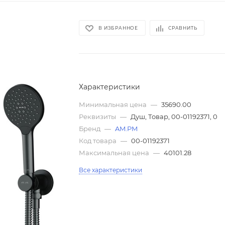
В ИЗБРАННОЕ
СРАВНИТЬ
Характеристики
Минимальная цена
—
35690.00
Реквизиты
—
Душ, Товар, 00-01192371, 0
Бренд
—
AM.PM
Код товара
—
00-01192371
Максимальная цена
—
40101.28
Все характеристики