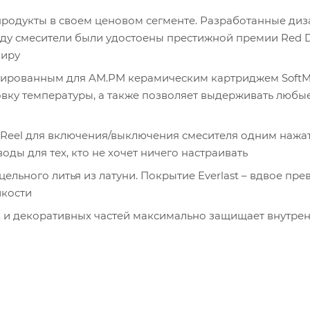
продукты в своем ценовом сегменте. Разработанные диз
 году смесители были удостоены престижной премии Red 
миру
тированным для AM.PM керамическим картриджем SoftMo
вку температуры, а также позволяет выдерживать любы
hReel для включения/выключения смесителя одним нажа
ды для тех, кто не хочет ничего настраивать
ельного литья из латуни. Покрытие Everlast – вдвое пр
йкости
 и декоративных частей максимально защищает внутре