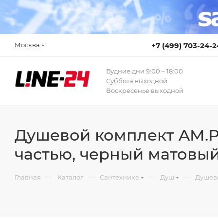
Москва
+7 (499) 703-24-2
Будние дни 9:00 – 18:00
Суббота выходной
Воскресенье выходной
Душевой комплект AM.PM
частью, черный матовы
—
—
—
—
Главная
Каталог
Сантехника
Душ
Душев