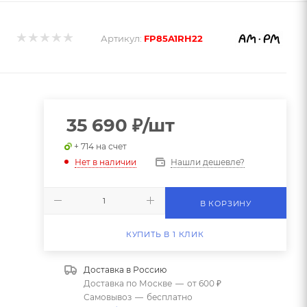
Артикул:
FP85A1RH22
35 690
₽
/шт
+ 714 на счет
Нашли дешевле?
Нет в наличии
В КОРЗИНУ
КУПИТЬ В 1 КЛИК
Доставка в
Россию
Доставка по Москве
—
от 600 ₽
Самовывоз
—
бесплатно