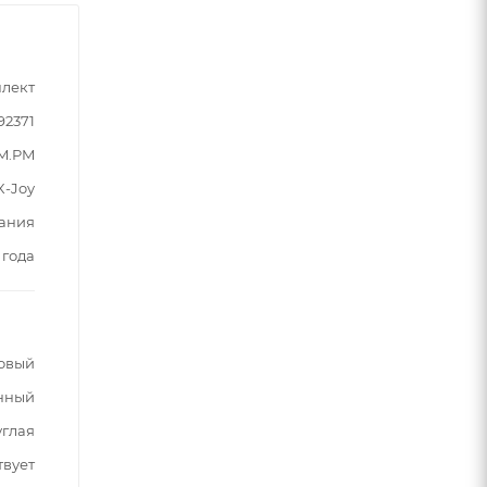
лект
92371
M.PM
X-Joy
ания
 года
овый
нный
углая
твует