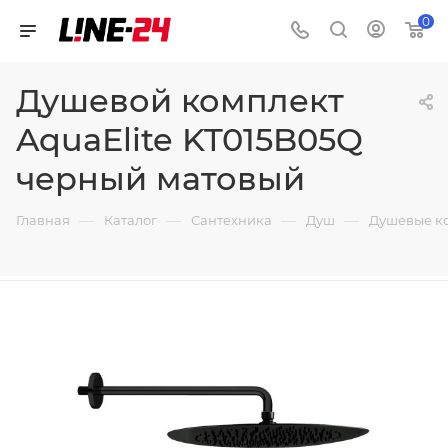
0
Душевой комплект
AquaElite KT015B05Q
черный матовый
—
—
—
—
Главная
Каталог
Сантехника
Душ
Душевые к