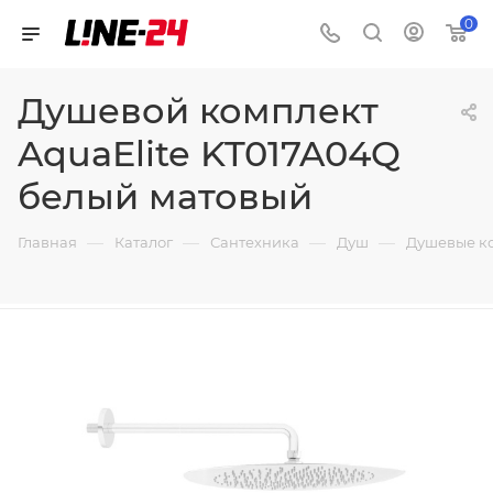
0
Душевой комплект
AquaElite KT017A04Q
белый матовый
—
—
—
—
Главная
Каталог
Сантехника
Душ
Душевые к