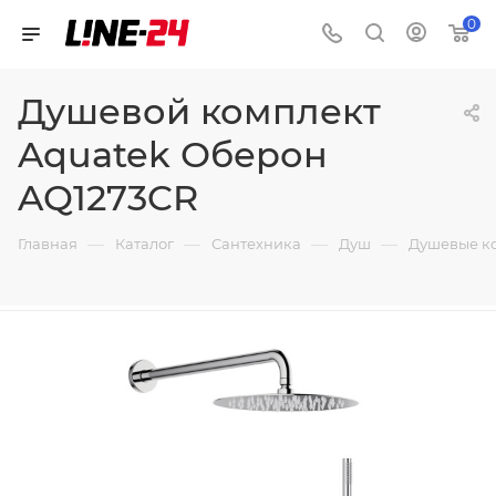
0
Душевой комплект
Aquatek Оберон
AQ1273CR
—
—
—
—
Главная
Каталог
Сантехника
Душ
Душевые к