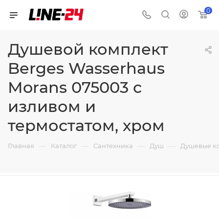
0
Душевой комплект
Berges Wasserhaus
Morans 075003 с
изливом и
термостатом, хром
—
—
—
—
Главная
Каталог
Сантехника
Душ
Душевые к