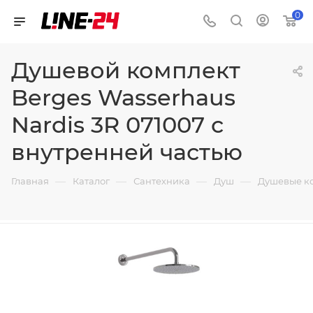
0
Душевой комплект
Berges Wasserhaus
Nardis 3R 071007 с
внутренней частью
—
—
—
—
Главная
Каталог
Сантехника
Душ
Душевые к