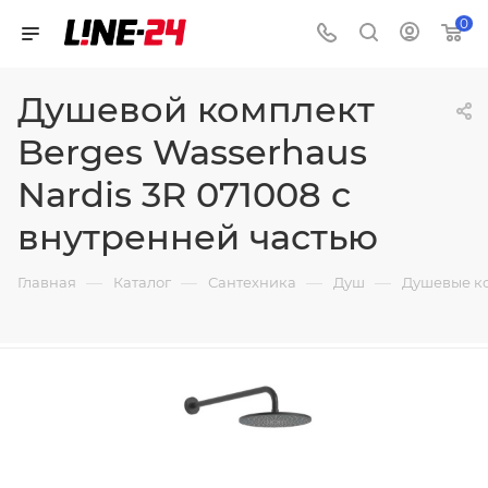
0
Душевой комплект
Berges Wasserhaus
Nardis 3R 071008 с
внутренней частью
—
—
—
—
Главная
Каталог
Сантехника
Душ
Душевые к