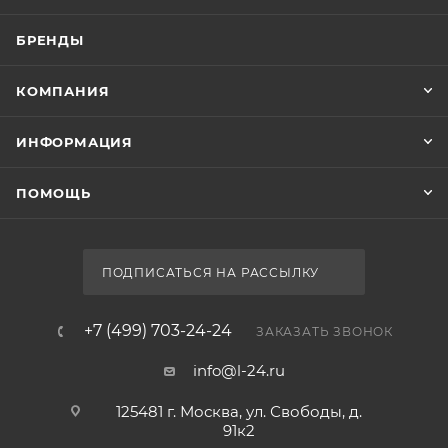
Китай
Гарантия
1 год
Озон_Вес с упаковкой, г
1100
Тип товара
Кронштейн для душа
Стиль
Кронштейн для верхнего душа Berges Wasserhaus
современный
Ventas 74014
Цвет
Нет в наличии
черный
Ширина, см
6
Глубина, см
6
Высота, см
21.2
КАТАЛОГ