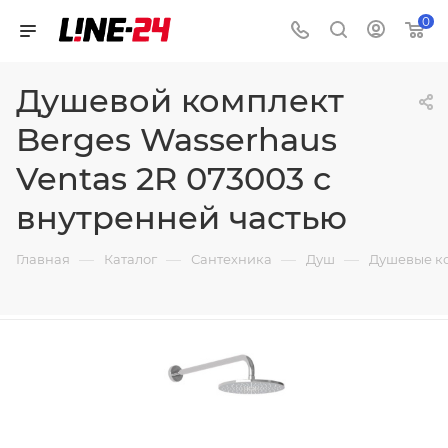
0
Душевой комплект
Berges Wasserhaus
Ventas 2R 073003 с
внутренней частью
—
—
—
—
Главная
Каталог
Сантехника
Душ
Душевые к