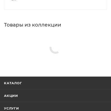
Товары из коллекции
Держатели для душа
Верхние души
Душевые комплекты
Реквизиты
Душ, Товар, 00-011785040
Бренд
Berges Wasserhaus
Код товара
00-01178504
Серия
Ventas
Страна