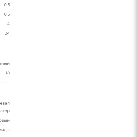
0.5
0.5
4
24
нный
18
шевая
ратор
овый
ридж