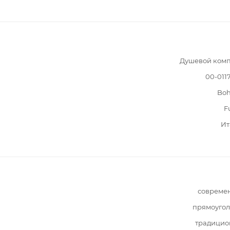
Душевой комп
00-011
Bo
F
Ит
совреме
прямоугол
традицио