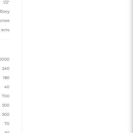
1/2"
сбоку
рстия
есть
0000
240
180
40
700
500
500
70
50