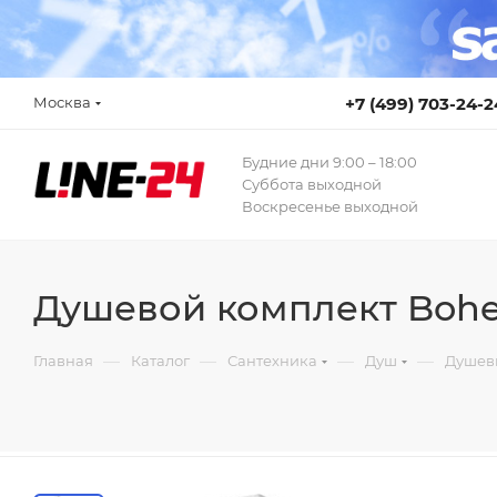
Москва
+7 (499) 703-24-2
Будние дни 9:00 – 18:00
Суббота выходной
Воскресенье выходной
Душевой комплект Bohem
—
—
—
—
Главная
Каталог
Сантехника
Душ
Душев