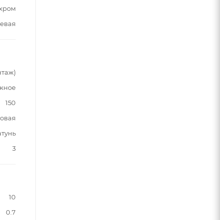
хром
евая
нтаж)
жное
150
овая
атунь
3
10
0.7