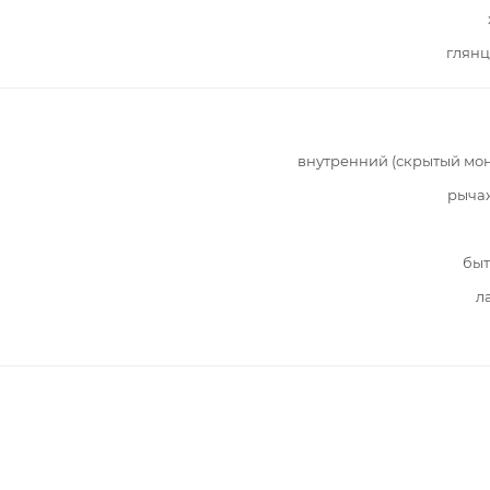
глянц
внутренний (скрытый мо
рыча
быт
л