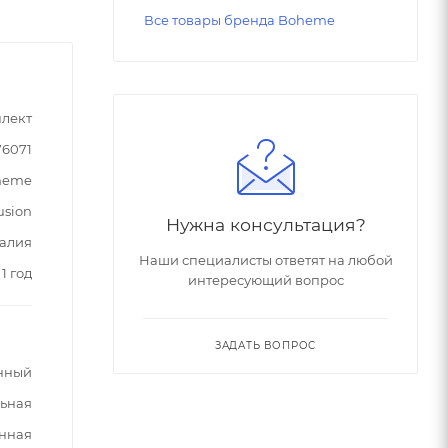
Все товары бренда Boheme
лект
76071
heme
usion
Нужна консультация?
алия
Наши специалисты ответят на любой
1 год
интересующий вопрос
ЗАДАТЬ ВОПРОС
нный
ьная
нная